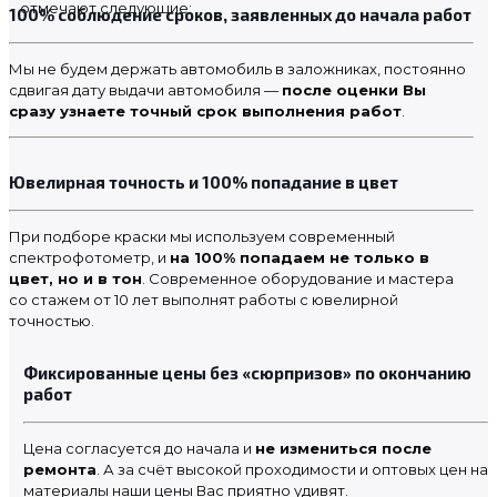
отмечают следующие:
100% соблюдение сроков, заявленных до начала работ
Мы не будем держать автомобиль в заложниках, постоянно
сдвигая дату выдачи автомобиля —
после оценки Вы
сразу узнаете точный срок выполнения работ
.
Ювелирная точность и 100% попадание в цвет
При подборе краски мы используем современный
спектрофотометр, и
на 100% попадаем не только в
цвет, но и в тон
. Современное оборудование и мастера
со стажем от 10 лет выполнят работы с ювелирной
точностью.
Фиксированные цены без «сюрпризов» по окончанию
работ
Цена согласуется до начала и
не измениться после
ремонта
. А за счёт высокой проходимости и оптовых цен на
материалы наши цены Вас приятно удивят.